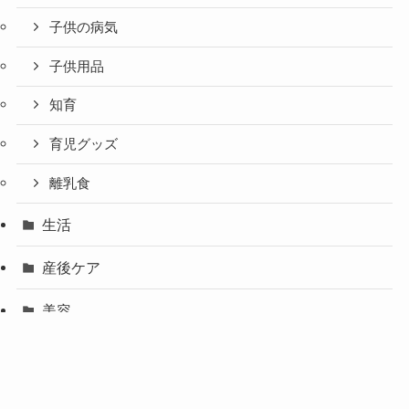
子供の病気
子供用品
知育
育児グッズ
離乳食
生活
産後ケア
美容