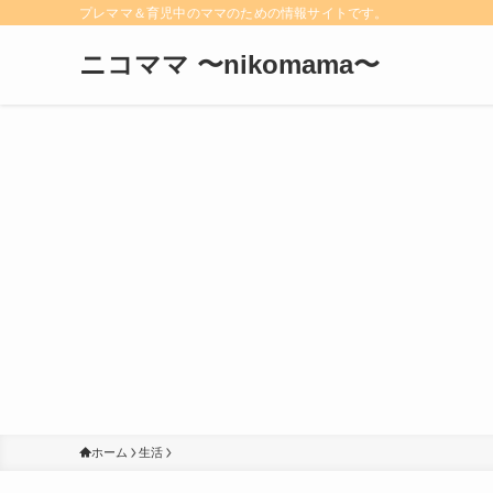
プレママ＆育児中のママのための情報サイトです。
ニコママ 〜nikomama〜
ホーム
生活