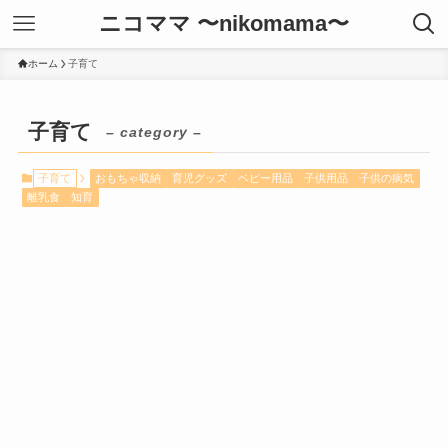
ニコママ 〜nikomama〜
ホーム
子育て
子育て
– category –
子育て
おもちゃ収納
育児グッズ
ベビー用品
子供用品
子供の病気
離乳食
知育