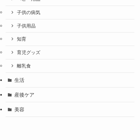
子供の病気
子供用品
知育
育児グッズ
離乳食
生活
産後ケア
美容